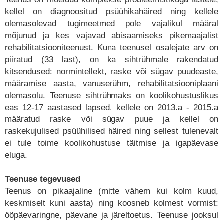
kellel on diagnoositud psüühikahäired ning kellele
olemasolevad tugimeetmed pole vajalikul määral
mõjunud ja kes vajavad abisaamiseks pikemaajalist
rehabilitatsiooniteenust. Kuna teenusel osalejate arv on
piiratud (33 last), on ka sihtrühmale rakendatud
kitsendused: normintellekt, raske või sügav puudeaste,
määramise aasta, vanuserühm, rehabilitatsiooniplaani
olemasolu. Teenuse sihtrühmaks on koolikohustuslikus
eas 12-17 aastased lapsed, kellele on 2013.a - 2015.a
määratud raske või sügav puue ja kellel on
raskekujulised psüühilised häired ning sellest tulenevalt
ei tule toime koolikohustuse täitmise ja igapäevase
eluga.
Teenuse tegevused
Teenus on pikaajaline (mitte vähem kui kolm kuud,
keskmiselt kuni aasta) ning koosneb kolmest vormist:
ööpäevaringne, päevane ja järeltoetus. Teenuse jooksul