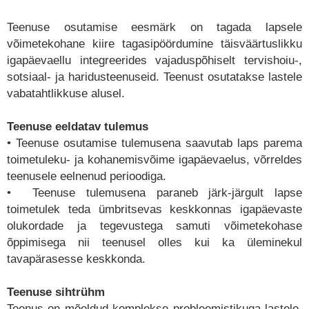
Teenuse osutamise eesmärk on tagada lapsele
võimetekohane kiire tagasipöördumine täisväärtuslikku
igapäevaellu integreerides vajaduspõhiselt tervishoiu-,
sotsiaal- ja haridusteenuseid. Teenust osutatakse lastele
vabatahtlikkuse alusel.
Teenuse eeldatav tulemus
• Teenuse osutamise tulemusena saavutab laps parema
toimetuleku- ja kohanemisvõime igapäevaelus, võrreldes
teenusele eelnenud perioodiga.
• Teenuse tulemusena paraneb järk-järgult lapse
toimetulek teda ümbritsevas keskkonnas igapäevaste
olukordade ja tegevustega samuti võimetekohase
õppimisega nii teenusel olles kui ka üleminekul
tavapärasesse keskkonda.
Teenuse sihtrühm
Teenus on mõeldud komplekse probleemistikuga lastele,