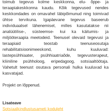
toimub tegevus kolme keskkonna, elu- õppe- ja
teraapiakeskkonna kaudu. Kõik tegevused nendes
keskkondades on omavahel läbipõimunud ning toimivad
ühtse tervikuna. Igapäevane tegevus baseerub
individuaalsel lähenemisel, milles kasutatakse nii
analüütilise-, süsteemse- kui ka käitumis- ja
miljööteraapia meetodeid. Teenusel olevaid tegevusi ja
teraapiaid teostab teenuseosutaja
rehabilitatsioonimeeskond, kuhu kuuluvad:
lastepsühhiaater, psühhiaatriaõde, tegevusterapeut,
kliiniline psühholoog, eripedagoog, sotsiaaltöötaja.
Vahetult teenust osutava personali hulka kuuluvad ka
kasvatajad.
Projekt on lõppenud.
Lisateave
Sotsiaalkindlustusameti koduleht