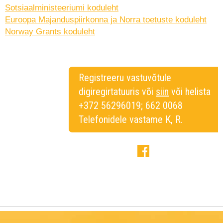
Sotsiaalministeeriumi koduleht
Euroopa Majanduspiirkonna ja Norra toetuste koduleht
Norway Grants koduleht
Registreeru vastuvõtule
digiregirtatuuris või
siin
või helista
+372 56296019; 662 0068
Telefonidele vastame K, R.