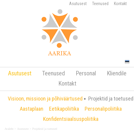
Asutusest
Teenused
Kontakt
Lisateave Sotsiaalkindlustusameti koduleht
Sotsiaalministeeriumi koduleht Euroopa
Asutusest
Teenused
Personal
Kliendile
Majanduspiirkonna ja Norra toetuste koduleht
Norway Grants koduleht
Projektid ja toetused
Kontakt
Mitmete eripedagoogika ja psühholoogia
projektide käigus osutame nii logopeedilist abi kui
Visioon, missioon ja põhiväärtused
Projektid ja toetused
ka tegevusteraapia ja füsioteraapia teenust
Aastaplaan
Eetikapoliitika
Personalipoliitika
Tallinnas
Konfidentsiaalsuspoliitika
Avaleht
>
Asutusest
>
Projektid ja toetused