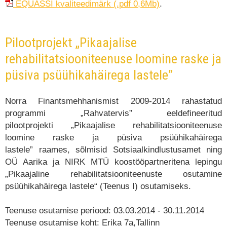
EQUASSI kvaliteedimärk (.pdf 0,6Mb)
.
Pilootprojekt „Pikaajalise
rehabilitatsiooniteenuse loomine raske ja
püsiva psüühikahäirega lastele”
Norra Finantsmehhanismist 2009-2014 rahastatud
programmi „Rahvatervis” eeldefineeritud
pilootprojekti „Pikaajalise rehabilitatsiooniteenuse
Projektid ja toetused
loomine raske ja püsiva psüühikahäirega
lastele” raames, sõlmisid Sotsiaalkindlustusamet ning
OÜ Aarika ja NIRK MTÜ koostööpartneritena lepingu
„Pikaajaline rehabilitatsiooniteenuste osutamine
psüühikahäirega lastele“ (Teenus I) osutamiseks.
Teenuse osutamise periood: 03.03.2014 - 30.11.2014
Teenuse osutamise koht: Erika 7a,Tallinn