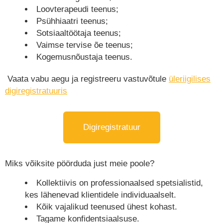
Loovterapeudi teenus;
Psühhiaatri teenus;
Sotsiaaltöötaja teenus;
Vaimse tervise õe teenus;
Kogemusnõustaja teenus.
Vaata vabu aegu ja registreeru vastuvõtule
üleriigilises
digiregistratuuris
Psühhoteraapiateenused Tallinnas - Aarika
Digiregistratuur
Miks võiksite pöörduda just meie poole?
Kollektiivis on professionaalsed spetsialistid,
kes lähenevad klientidele individuaalselt.
Kõik vajalikud teenused ühest kohast.
Tagame konfidentsiaalsuse.