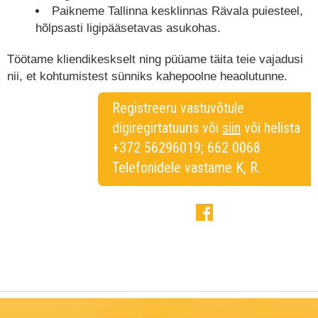
Paikneme Tallinna kesklinnas Rävala puiesteel,
hõlpsasti ligipääsetavas asukohas.
Töötame kliendikeskselt ning püüame täita teie vajadusi
nii, et kohtumistest sünniks kahepoolne heaolutunne.
Registreeru vastuvõtule
digiregirtatuuris või
siin
või helista
+372 56296019; 662 0068
Telefonidele vastame K, R.